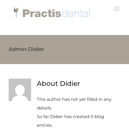
Skip
to
content
Admin-Didier
About
Didier
This author has not yet filled in any
details.
So far Didier has created 0 blog
entries.