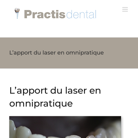
Skip
to
content
L’apport du laser en omnipratique
L’apport du laser en
omnipratique