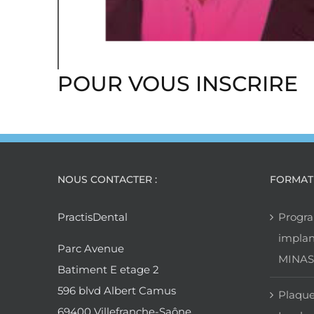
POUR VOUS INSCRIRE
NOUS CONTACTER :
FORMAT
PractisDental
Progr
implan
Parc Avenue
MINAS
Batiment E etage 2
596 blvd Albert Camus
Plaque
69400 Villefranche-Saône