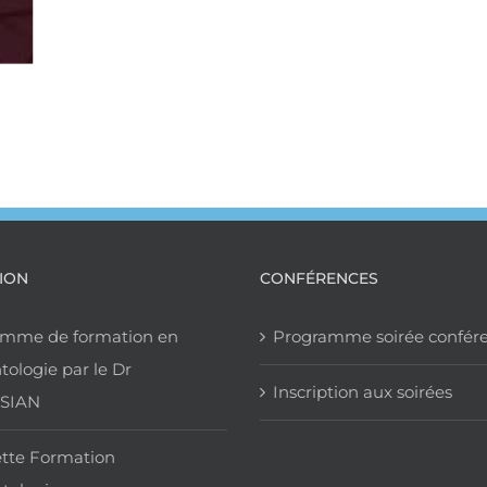
ION
CONFÉRENCES
amme de formation en
Programme soirée confér
tologie par le Dr
Inscription aux soirées
SIAN
tte Formation