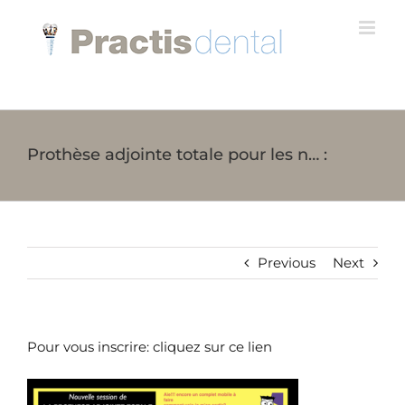
Skip
to
content
Prothèse adjointe totale pour les n… :
Previous
Next
Pour vous inscrire: cliquez sur ce lien