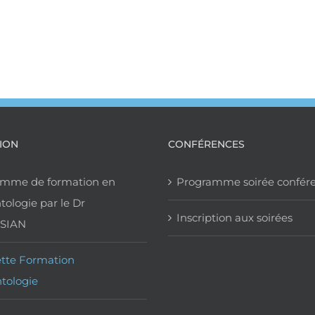
ION
CONFÉRENCES
amme de formation en
Programme soirée confér
tologie par le Dr
Inscription aux soirées
SIAN
tte Formation
tologie