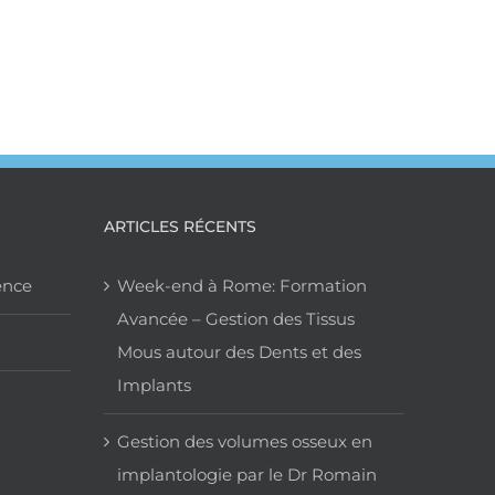
ARTICLES RÉCENTS
ence
Week-end à Rome: Formation
Avancée – Gestion des Tissus
Mous autour des Dents et des
Implants
Gestion des volumes osseux en
implantologie par le Dr Romain