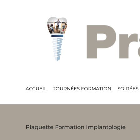
Skip
to
content
ACCUEIL
JOURNÉES FORMATION
SOIRÉES
Plaquette Formation Implantologie