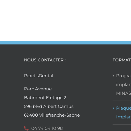
NOUS CONTACTER :
FORMAT
PractisDental
Progr
implan
Parc Avenue
MINAS
Batiment E etage 2
596 blvd Albert Camus
Plaque
69400 Villefranche-Saône
Implan
04 74 04 10 98