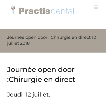
Skip
to
content
Journée open door : Chirurgie en direct 12
juillet 2018
Journée open door
:Chirurgie en direct
Jeudi 12 juillet.