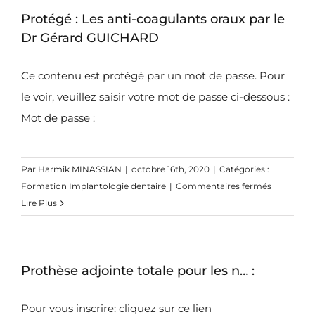
par
Protégé : Les anti-coagulants oraux par le
les
Drs
Dr Gérard GUICHARD
Marc
BARANES
Ce contenu est protégé par un mot de passe. Pour
et
le voir, veuillez saisir votre mot de passe ci-dessous :
Jérôme
Mot de passe :
LIPOWIC
Par
Harmik MINASSIAN
|
octobre 16th, 2020
|
Catégories :
sur
Formation Implantologie dentaire
|
Commentaires fermés
Protégé :
Lire Plus
Les
anti-
coagulant
Prothèse adjointe totale pour les n… :
oraux
par
le
Pour vous inscrire: cliquez sur ce lien