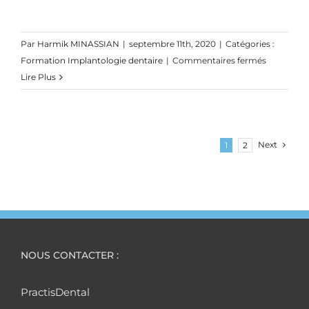
Dr
Gérard
GUICHAR
Par
Harmik MINASSIAN
|
septembre 11th, 2020
|
Catégories :
sur
Formation Implantologie dentaire
|
Commentaires fermés
Prothèse
Lire Plus
adjointe
totale
pour
les
Next
1
2
n…
:
NOUS CONTACTER :
PractisDental