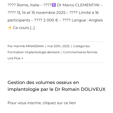
???? Rome, Italie – ????‍
Dr Marco CLEMENTINI –
????
13, 14 et 15 novembre 2025 – ???? Limité à 16
participants – ???? 2 000 € – ????
Langue : Anglais
Ce cours [...]
Par
Harmik MINASSIAN
|
mai 20th, 2025
|
Catégories :
sur
Formation Implantologie dentaire
|
Commentaires fermés
Week-
Lire Plus
end
à
Rome:
Gestion des volumes osseux en
Formatio
Avancée
implantologie par le Dr Romain DOLIVEUX
–
Gestion
Pour vous inscrire, cliquez sur ce lien
des
Tissus