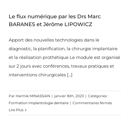
IMPLANT
EN
Le flux numérique par les Drs Marc
OMNI-
PRATIQU
BARANES et Jérôme LIPOWICZ
Apport des nouvelles technologies dans le
diagnostic, la planification, la chirurgie implantaire
et la réalisation prothétique Le module est organisé
sur 2 jours avec conférences, travaux pratiques et
interventions chirurgicales [...]
Par
Harmik MINASSIAN
|
janvier 16th, 2023
|
Catégories :
sur
Formation Implantologie dentaire
|
Commentaires fermés
Le
Lire Plus
flux
numériqu