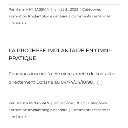
Mous
Par
Harmik MINASSIAN
|
juin 25th, 2023
|
Catégories :
autour
sur
Formation Implantologie dentaire
|
Commentaires fermés
des
Gestion
Lire Plus
Dents
des
et
volumes
des
osseux
Implants
LA PROTHÈSE IMPLANTAIRE EN OMNI-
en
implantol
PRATIQUE
par
le
Pour vous inscrire à ces soirées, merci de contacter
Dr
directement Doriane au 04/74/04/10/98. […]
Romain
DOLIVEU
Par
Harmik MINASSIAN
|
janvier 22nd, 2023
|
Catégories :
sur
Formation Implantologie dentaire
|
Commentaires fermés
LA
Lire Plus
PROTHÈS